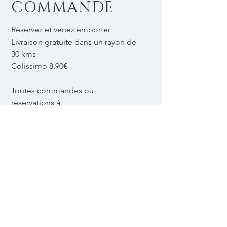
COMMANDE
Réservez et venez emporter
Livraison gratuite dans un rayon de
30 kms
Colissimo 8.90€
Toutes commandes ou
réservations à
sylvianeshop@gmail.com
Adresse de l'atelier :
190 RUE DU MOULIN - 39140
VILLEVIEUX
Accueil
sylvianeshop@gmail.com